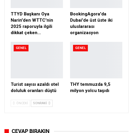
TTYD Başkanı Oya
BookingAgora'da
Narin'den WTTC'nin
Dubai'de üst üste iki
2025 raporuyla ilgili
uluslararası
dikkat çeken…
organizasyon
GENEL
GENEL
Turist sayısı azaldı otel
THY temmuzda 9,5
doluluk oranları düştü
milyon yolcu taşıdı
ÖNCEKI
SONRAKI
CEVAP BIRAKIN