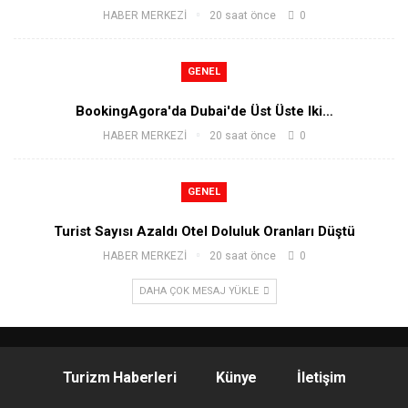
HABER MERKEZİ
20 saat önce
0
GENEL
BookingAgora'da Dubai'de Üst Üste Iki…
HABER MERKEZİ
20 saat önce
0
GENEL
Turist Sayısı Azaldı Otel Doluluk Oranları Düştü
HABER MERKEZİ
20 saat önce
0
DAHA ÇOK MESAJ YÜKLE
Turizm Haberleri
Künye
İletişim