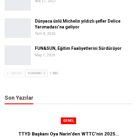
Ara 27, 2021
Dünyaca ünlü Michelin yıldızlı şefler Delice
Yarımadası’na geliyor
Tem 8, 2026
FUN&SUN, Eğitim Faaliyetlerini Sürdürüyor
May 1, 2026
ÖNCEKI
SONRAKI
1 885
Son Yazılar
GENEL
TTYD Başkanı Oya Narin'den WTTC'nin 2025…