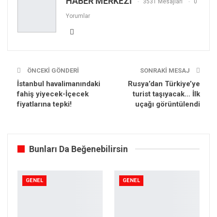
HABER MERKEZİ
3531 Mesajları
0
Yorumlar
ÖNCEKI GÖNDERI
SONRAKI MESAJ
İstanbul havalimanındaki
Rusya’dan Türkiye’ye
fahiş yiyecek-İçecek
turist taşıyacak… İlk
fiyatlarına tepki!
uçağı görüntülendi
Bunları Da Beğenebilirsin
GENEL
GENEL