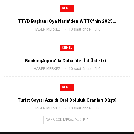
GENEL
TTYD Başkanı Oya Narin'den WTTC'nin 2025…
HABER MERKEZİ
10 saat önce
0
GENEL
BookingAgora'da Dubai'de Üst Üste Iki…
HABER MERKEZİ
10 saat önce
0
GENEL
Turist Sayısı Azaldı Otel Doluluk Oranları Düştü
HABER MERKEZİ
10 saat önce
0
DAHA ÇOK MESAJ YÜKLE