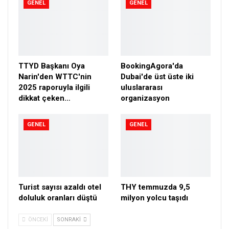
GENEL
GENEL
TTYD Başkanı Oya
BookingAgora'da
Narin'den WTTC'nin
Dubai'de üst üste iki
2025 raporuyla ilgili
uluslararası
dikkat çeken…
organizasyon
GENEL
GENEL
Turist sayısı azaldı otel
THY temmuzda 9,5
doluluk oranları düştü
milyon yolcu taşıdı
ÖNCEKI
SONRAKI